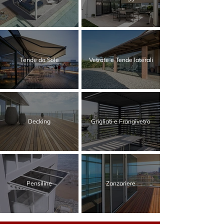
Tende da Sole
Vetrate e Tende laterali
Decking
Grigliati e Frangivetro
Pensiline
Zanzariere