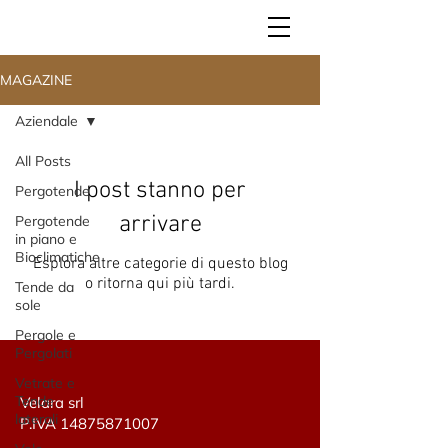
MAGAZINE
Aziendale
All Posts
I post stanno per
Pergotende
arrivare
Pergotende
in piano e
Bioclimatiche
Esplora altre categorie di questo blog
o ritorna qui più tardi.
Tende da
sole
Pergole e
Pergolati
Vetrate e
Tende
Velara srl
laterali
P.IVA
14875871007